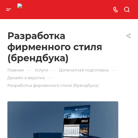
Разработка
фирменного стиля
(брендбука)
—
—
—
Главная
Услуги
Допечатная подготовка
—
Дизайн и верстка
Разработка фирменного стиля (брендбука)