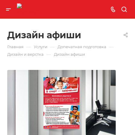
Дизайн афиши
—
—
—
Главная
Услуги
Допечатная подготовка
—
Дизайн и верстка
Дизайн афиши