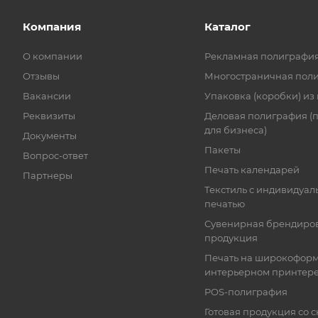
Компания
Каталог
О компании
Рекламная полиграфи
Отзывы
Многостраничная пол
Вакансии
Упаковка (коробки) из
Реквизиты
Деловая полиграфия (
для бизнеса)
Документы
Пакеты
Вопрос-ответ
Печать календарей
Партнеры
Текстиль с индивидуал
печатью
Сувенирная брендиро
продукция
Печать на широкофор
интерьерном принтер
POS-полиграфия
Готовая продукция со с