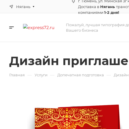
г. Тюмень, ул. Минская 3г 
Нягань
Доставка в
Нягань
транс
компаниями
1-2 дня!
Пожалуй, лучшая типография д
Вашего бизнеса
Дизайн приглаш
—
—
—
Главная
Услуги
Допечатная подготовка
Дизайн 