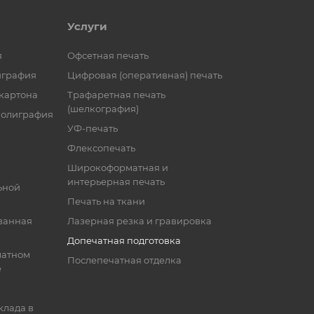
Услуги
я
Офсетная печать
играфия
Цифровая (оперативная) печать
 картона
Трафаретная печать
(шелкография)
полиграфия
УФ-печать
Флексопечать
Широкоформатная и
интерьерная печать
ьной
Печать на ткани
ванная
Лазерная резка и гравировка
Допечатная подготовка
матном
Послепечатная отделка
е
клада в