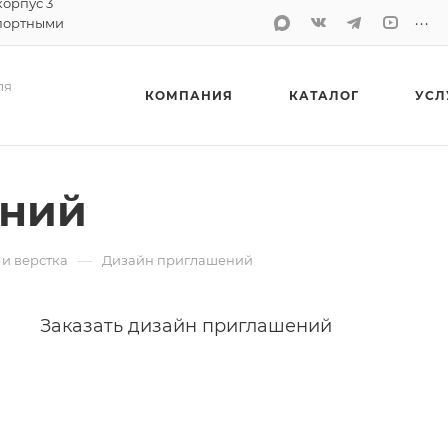
корпус 3
...
портными
ля
КОМПАНИЯ
КАТАЛОГ
УСЛ
ений
—
и верстка
Дизайн приглашений
Заказать дизайн приглашений