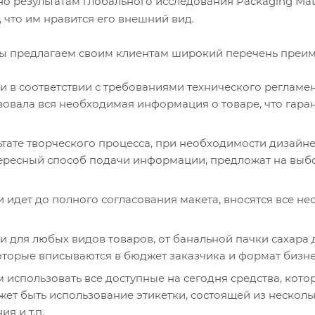
о результатам глобального исследования Packaging Matt
что им нравится его внешний вид.
мы предлагаем своим клиентам широкий перечень преим
 в соответствии с требованиями технического регламен
твовала вся необходимая информация о товаре, что гара
ьтате творческого процесса, при необходимости дизай
ересный способ подачи информации, предложат на выбо
и идет до полного согласования макета, вносятся все н
ки для любых видов товаров, от банальной пачки сахара
оторые вписываются в бюджет заказчика и формат бизне
 использовать все доступные на сегодня средства, кот
жет быть использование этикетки, состоящей из несколь
я и т.п.