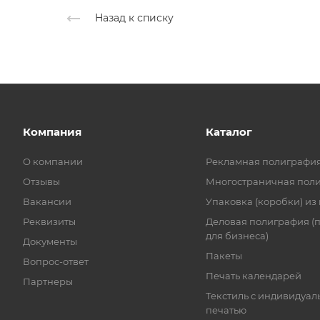
Назад к списку
Компания
Каталог
О компании
Рекламная полиграфи
Отзывы
Многостраничная пол
Вакансии
Упаковка (коробки) из
Реквизиты
Деловая полиграфия (
для бизнеса)
Документы
Пакеты
Вопрос-ответ
Печать календарей
Партнеры
Текстиль с индивидуал
печатью