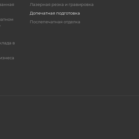
ванная
Лазерная резка и гравировка
Допечатная подготовка
матном
Послепечатная отделка
е
клада в
бизнеса