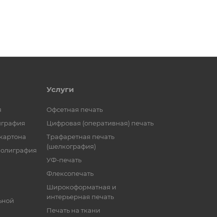
Услуги
я
Офсетная печать
играфия
Цифровая (оперативная) печать
 картона
Трафаретная печать
(шелкография)
полиграфия
УФ-печать
Флексопечать
Широкоформатная и
интерьерная печать
ьной
Печать на ткани