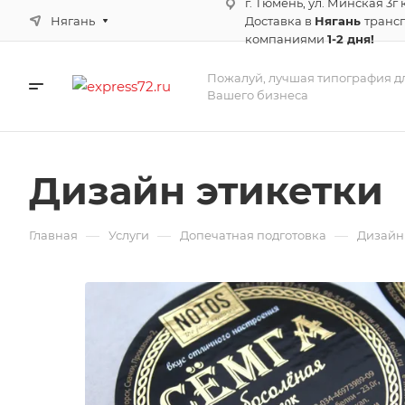
г. Тюмень, ул. Минская 3г 
Нягань
Доставка в
Нягань
транс
компаниями
1-2 дня!
Пожалуй, лучшая типография д
Вашего бизнеса
Дизайн этикетки
—
—
—
Главная
Услуги
Допечатная подготовка
Дизайн 