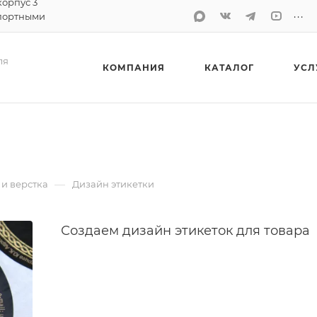
корпус 3
...
портными
ля
КОМПАНИЯ
КАТАЛОГ
УСЛ
—
и верстка
Дизайн этикетки
Создаем дизайн этикеток для товара