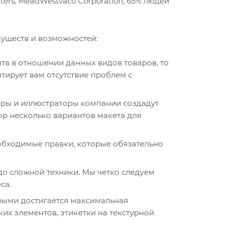
ers, MeadWestvaco Corporation, 65% людей
уществ и возможностей:
та в отношении данных видов товаров, то
нтирует вам отсутствие проблем с
неры и иллюстраторы компании создадут
р несколько вариантов макета для
еобходимые правки, которые обязательно
 до сложной техники. Мы четко следуем
са.
орыми достигается максимальная
ких элементов, этикетки на текстурной