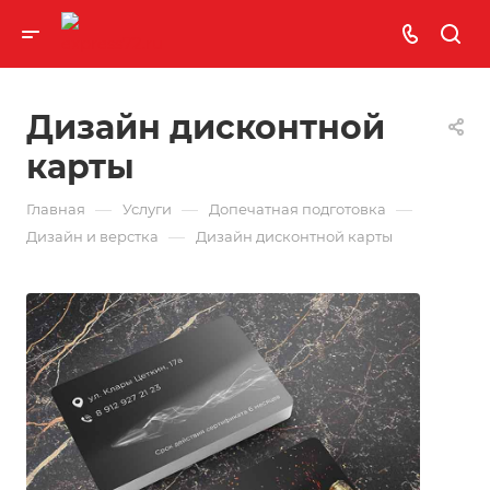
Дизайн дисконтной
карты
—
—
—
Главная
Услуги
Допечатная подготовка
—
Дизайн и верстка
Дизайн дисконтной карты